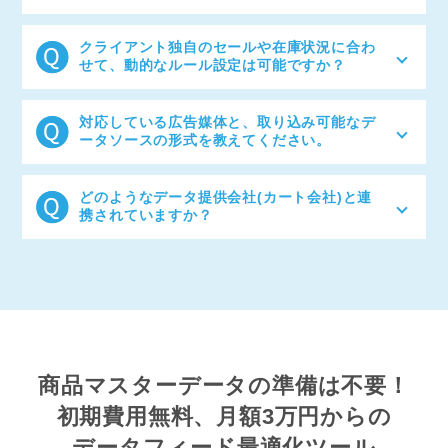
せください。
貴社のエンジニアに負担をかけない、手厚いサポート
体制を整えています。運用開始後も、媒体の仕様変更
クライアント独自のセールや在庫状況に合わ
への対応はもちろん、フィードの加工設定関する技術
せて、動的なルール設定は可能ですか？
的なご質問やご相談は、担当者がメールや電話で迅速
に対応しますのでご安心ください。
はい、柔軟なルール設定が可能です。 例えば、以下の
ような処理をノーコード（プログラミング知識不要）
対応している広告媒体と、取り込み可能なデ
で、管理画面から簡単に設定できます。「在庫が残り
ータソースの形式を教えてください。
5点以下になったら自動で広告から除外する」「商品
名に『セール』の文言が含まれていたら、価格の前に
国内外の主要な広告媒体に幅広く対応しております。
【20%OFF】と自動で追加する」「Google広告用と
Google、Meta（Facebook/Instagram）、Criteo、
どのようなデータ提供会社(カート会社)と連
Facebook広告用で、それぞれ最適なタイトルやパラ
LINE、Yahoo!、TikTok、求人ボックス、メルカリAds
携されていますか？
メータを指定する」これにより、クライアントごとの
など、主要な媒体は全てカバーしています。また、デ
細かな要望にも迅速に対応できます。
ータソースとしては、CSV、TSVなどのテキストファ
フューチャーショップ、shopify、スマレジ等複数の会
イルや、サーバーからの直接取得（FTP/SFTP）な
社と連携実績がございます。未連携の会社も調査いた
ど、クライアントが保有する様々な形式のデータに対
しますのでぜひお声掛けください。
応可能です。
商品マスターデータの準備は不要！
初期費用無料、月額3万円からの
データフィード最適化ツール