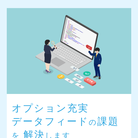
オプション充実
データフィード
課題
の
解決
を
します