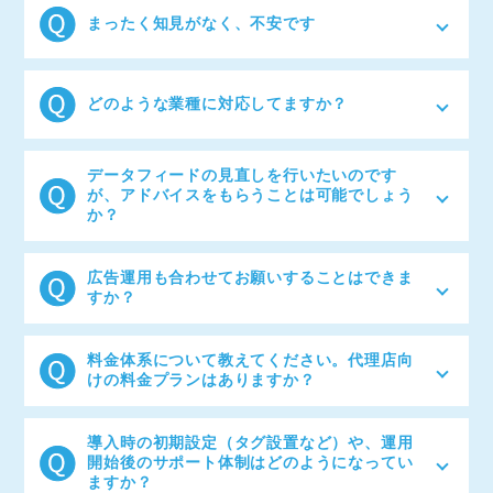
用されている人材企業様のツール利用の実績が豊富に
まったく知見がなく、不安です
ございます。
配信まで丁寧にサポートしますので、まずはお気軽に
ご相談ください。
どのような業種に対応してますか？
EC、求人、不動産、旅行、エンタメなど様々な業種に
対応可能です。
データフィードの見直しを行いたいのです
が、アドバイスをもらうことは可能でしょう
か？
運用実績300社以上の知見から適切なご提案をさせて
いただきます。
広告運用も合わせてお願いすることはできま
すか？
はい。まずはご要望をお聞かせください。
私たちは、Googleショッピング広告、Facebookや
料金体系について教えてください。代理店向
Instagram、Criteoといった広告媒体で配信に必要な
けの料金プランはありますか？
データフィードの構築支援サービス「DFO」におい
て、1,000サイト以上の構築実績、50媒体以上の連携
はい、ご用意しております。 クライアント数や案件規
実績から培ったノウハウを駆使しEC、求人、不動産な
模に応じて柔軟に対応できる代理店様向けの料金プラ
導入時の初期設定（タグ設置など）や、運用
ど様々な業種の企業様へデータフィードの活用、WEB
ンがございます。貴社のビジネス成長に貢献できるご
開始後のサポート体制はどのようになってい
広告運用代行と分析まで一気通貫でご支援しておりま
提案をさせていただきますので、ぜひ一度お問い合わ
ますか？
す。