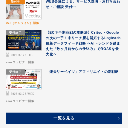
受付中
WEB会議による、サービス説明・お打ち合わ
せ・ご相談 受付中
Web（オンライン）開催
受付終了
【EC下半期商戦の攻略法】Criteo・Google
の次の一手！未リーチ層を開拓するLogicad×
最新データフィード戦略 〜AIトレンドを踏ま
えた「数ヶ月前からの仕込み」でROASを最
2026.07.23.THU
大化〜
zoomウェビナー開催
受付終了
「楽天リーベイツ」アフィリエイトの新戦略
2026.03.25.WED
zoomウェビナー開催
一覧を見る