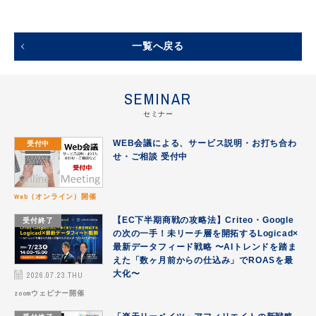
一覧へ戻る
SEMINAR
セミナー
受付中
WEB会議による、サービス説明・お打ち合わ
せ・ご相談 受付中
Web（オンライン）開催
受付終了
【EC下半期商戦の攻略法】Criteo・Google
の次の一手！未リーチ層を開拓するLogicad×
最新データフィード戦略 〜AIトレンドを踏ま
えた「数ヶ月前からの仕込み」でROASを最
2026.07.23.THU
大化〜
zoomウェビナー開催