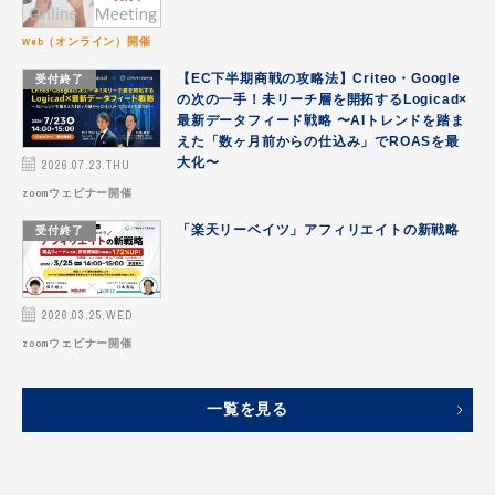
Web（オンライン）開催
受付終了
【EC下半期商戦の攻略法】Criteo・Google
の次の一手！未リーチ層を開拓するLogicad×
最新データフィード戦略 〜AIトレンドを踏ま
えた「数ヶ月前からの仕込み」でROASを最
2026.07.23.THU
大化〜
zoomウェビナー開催
受付終了
「楽天リーベイツ」アフィリエイトの新戦略
2026.03.25.WED
zoomウェビナー開催
一覧を見る