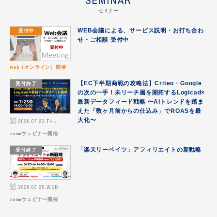
SEMINAR
セミナー
受付中
WEB会議による、サービス説明・お打ち合わ
せ・ご相談 受付中
Web（オンライン）開催
受付終了
【EC下半期商戦の攻略法】Criteo・Google
の次の一手！未リーチ層を開拓するLogicad×
最新データフィード戦略 〜AIトレンドを踏ま
えた「数ヶ月前からの仕込み」でROASを最
2026.07.23.THU
大化〜
zoomウェビナー開催
受付終了
「楽天リーベイツ」アフィリエイトの新戦略
2026.03.25.WED
zoomウェビナー開催