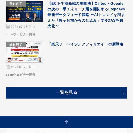
受付終了
【EC下半期商戦の攻略法】Criteo・Google
の次の一手！未リーチ層を開拓するLogicad×
最新データフィード戦略 〜AIトレンドを踏ま
えた「数ヶ月前からの仕込み」でROASを最
2026.07.23.THU
大化〜
zoomウェビナー開催
受付終了
「楽天リーベイツ」アフィリエイトの新戦略
2026.03.25.WED
zoomウェビナー開催
一覧を見る