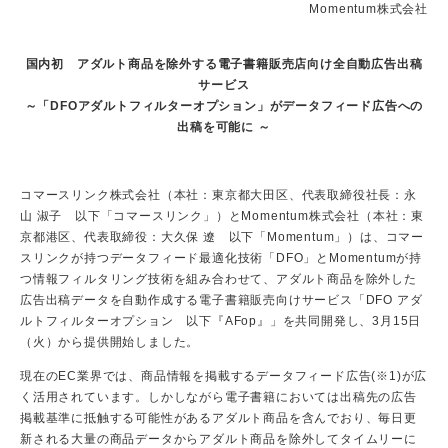
Momentum株式会社
国内初 アダルト商品を除外する電子書籍販売店向け全自動広告出稿
サービス
～「DFOアダルトフィルターオプション」がデータフィード広告への
出稿を可能に ～
コマースリンク株式会社（本社：東京都大田区、代表取締役社長：永
山 淑子 以下「コマースリンク」）とMomentum株式会社（本社：東
京都港区、代表取締役：大久保 遼 以下「Momentum」）は、コマー
スリンクが持つデータフィード最適化技術「DFO」とMomentumが持
つ情報フィルタリング技術を組み合わせて、アダルト商品を除外した
広告出稿データを自動作成する電子書籍販売向けサービス「DFO アダ
ルトフィルターオプション 以下『AFop』」を共同開発し、3月15日
（火）から提供開始しました。
現在のEC業界では、商品情報を掲載するデータフィード広告(※1)が広
く活用されています。しかしながら電子書籍においては出稿先の広告
掲載基準に抵触する可能性があるアダルト商品を含んでおり、毎日更
新される大量の商品データからアダルト商品を除外してタイムリーに