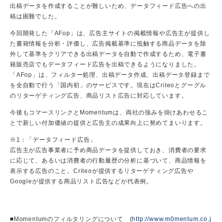
出稿データを作成することが難しいため、データフィード広告への出
稿は困難でした。
今回開発した「AFop」は、広告主サイトの掲載情報や広告主が提供し
た書籍情報を分析・評価し、広告掲載基準に抵触する商品データを除
外して基準をクリアできる出稿データを自動で作成するため、電子書
籍販売店でもデータフィード広告を出稿できるようになりました。
「AFop」は、フィルター処理、出稿データ作成、出稿データ登録まで
を全自動で行う「国内初」のサービスです。現在はCriteoとグーグル
のリターゲティング広告、商品リスト広告に対応しています。
今後もコマースリンクとMomentumは、両社の強みを掛けあわせるこ
とで新しい付加価値の提供と広告主の成果向上に努めてまいります。
※1：「データフィード広告」
広告主が広告事業者に予め商品データを提供しておき、消費者の要求
に応じて、あるいは消費者の行動履歴の分析に基づいて、商品情報を
表示する広告のこと。Criteoが提供するリターゲティング広告や
Googleが提供する商品リスト広告などが代表例。
■Momentumのフィルタリングについて (
http://www.m0mentum.co.j