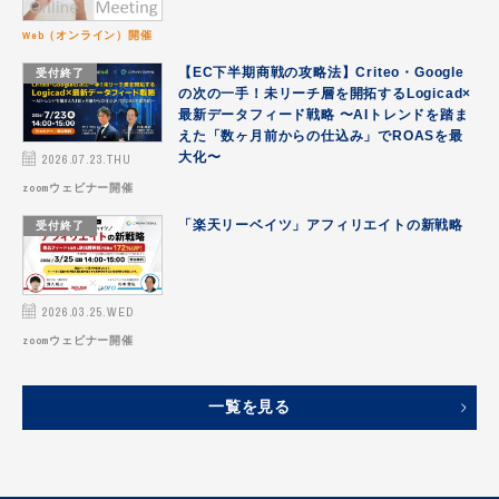
Web（オンライン）開催
受付終了
【EC下半期商戦の攻略法】Criteo・Google
の次の一手！未リーチ層を開拓するLogicad×
最新データフィード戦略 〜AIトレンドを踏ま
えた「数ヶ月前からの仕込み」でROASを最
2026.07.23.THU
大化〜
zoomウェビナー開催
受付終了
「楽天リーベイツ」アフィリエイトの新戦略
2026.03.25.WED
zoomウェビナー開催
一覧を見る