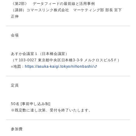
《第2部》 データフィードの最前線と活用事例
（講師）コマースリンク株式会社 マーケティング部 部長 宮下
正伸
会場
あすか会議室１（日本橋会議室）
（〒103-0027 東京都中央区日本橋3-3-9 メルクロスビル5Ｆ）
○地図：
https://asuka-kaigi.tokyo/nihonbashi/
定員
50名 [事前申し込み制]
※既定数に達し次第、受付を終了いたします。
参加費