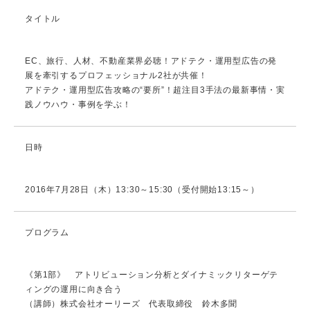
タイトル
EC、旅行、人材、不動産業界必聴！アドテク・運用型広告の発
展を牽引するプロフェッショナル2社が共催！
アドテク・運用型広告攻略の“要所”！超注目3手法の最新事情・実
践ノウハウ・事例を学ぶ！
日時
2016年7月28日（木）13:30～15:30（受付開始13:15～）
プログラム
《第1部》 アトリビューション分析とダイナミックリターゲテ
ィングの運用に向き合う
（講師）株式会社オーリーズ 代表取締役 鈴木多聞