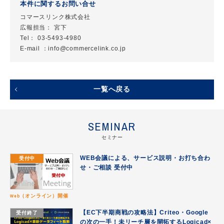
本件に関するお問い合せ
コマースリンク株式会社
広報担当： 宮下
Tel： 03-5493-4980
E-mail ：info@commercelink.co.jp
一覧へ戻る
SEMINAR
セミナー
受付中
WEB会議による、サービス説明・お打ち合わ
せ・ご相談 受付中
Web（オンライン）開催
受付終了
【EC下半期商戦の攻略法】Criteo・Google
の次の一手！未リーチ層を開拓するLogicad×