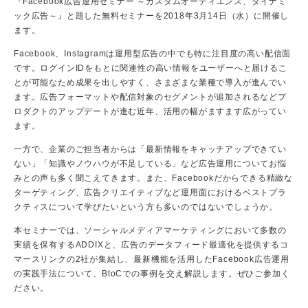
『Facebook広告運用セミナー ～カスタムオーディエンス、ダイナミ
ック広告～』と題した無料セミナーを2018年3月14日（水）に開催し
ます。
Facebook、Instagramは運用型広告の中でも特に注目度の高い配信面
です。ログインIDをもとに関連性の高い情報をユーザーへと届けるこ
とが可能なため成果を出しやすく、さまざまな業種で導入が進んでい
ます。広告フォーマットや配信対象のセグメントが追加されるなどプ
ロダクトのアップデートが進む近年、活用の幅がますます広がってい
ます。
一方で、企業のご担当者からは「最新情報をキャッチアップできてい
ない」「知識やノウハウが不足している」など広告運用についてお悩
みとの声も多く聞こえてきます。また、Facebookだからできる精緻な
ターゲティング、広告クリエイティブなど運用面におけるベストプラ
クティスについて学びたいという方も多いのではないでしょうか。
本セミナーでは、ソーシャルメディアマーケティングにおいて多数の
実績を保有するADDIXと、広告のデータフィード最適化を提供するコ
マースリンクの2社が集結し、最新機能を活用したFacebook広告運用
の実践手法について、BtoCでの事例を交え解説します。ぜひご参加く
ださい。