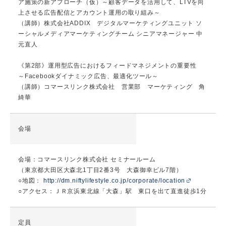
ア施策の新アプローチ（仮）～顧客データを活用して、LTVを向
上させる広告配信とアカウント運用の取り組み～
（講師）株式会社ADDIX デジタルマーケティングユニット ソ
ーシャルメディアマーケティングチーム シニアマネージャー 中
元直人
《第2部》運用型広告におけるフィードマネジメントの重要性
～Facebookダイナミック広告、最適化ツール～
（講師）コマースリンク株式会社 営業部 マーケティング 角
綺華
会場
会場：コマースリンク株式会社 セミナールーム
（東京都大田区大森北1丁目2番3号 大森御幸ビル7階）
○地図：
http://dm.niftylifestyle.co.jp/corporate/location
○アクセス：ＪＲ京浜東北線「大森」駅 東口を出て直進徒歩1分
定員