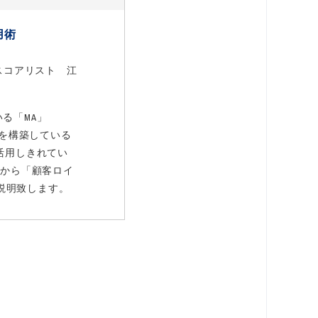
用術
スコアリスト 江
る「MA」
ムを構築している
活用しきれてい
」から「顧客ロイ
ご説明致します。