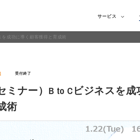
サービス
ジネスを成功に導く顧客獲得と育成術
催
受付終了
ミナー）B to Cビジネスを
成術