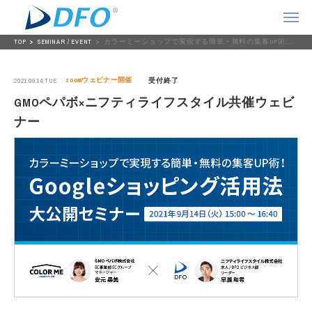
TOP
SEMINAR / EVENT
カラーミーショップで実現する簡単・無料の集客UP術！『Googleショッピング活用法』大公開セミナー
zoomウェビナー開催
2021.09.14.TUE
受付終了
GMOペパボ×ニフティライフスタイル共催ウェビ
ナー