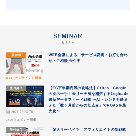
SEMINAR
セミナー
受付中
WEB会議による、サービス説明・お打ち合わ
せ・ご相談 受付中
Web（オンライン）開催
受付終了
【EC下半期商戦の攻略法】Criteo・Google
の次の一手！未リーチ層を開拓するLogicad×
最新データフィード戦略 〜AIトレンドを踏ま
えた「数ヶ月前からの仕込み」でROASを最
2026.07.23.THU
大化〜
zoomウェビナー開催
受付終了
「楽天リーベイツ」アフィリエイトの新戦略