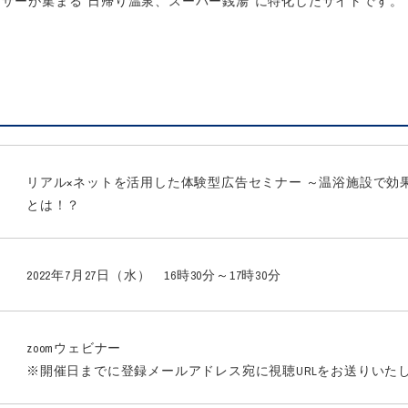
ザーが集まる“日帰り温泉、スーパー銭湯”に特化したサイトです。
リアル×ネットを活用した体験型広告セミナー ～温浴施設で効
とは！？
2022年7月27日（水） 16時30分～17時30分
zoomウェビナー
※開催日までに登録メールアドレス宛に視聴URLをお送りいた