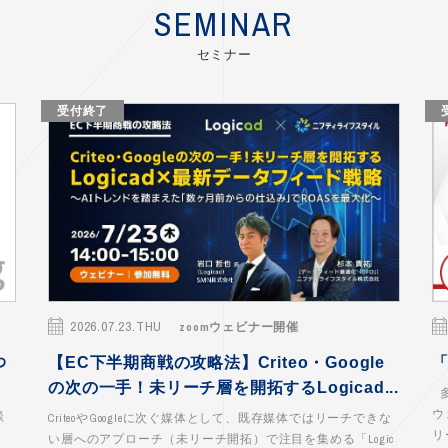
SEMINAR
セミナー
受付終了
2026.07.23.THU
zoomウェビナー開催
わ
【EC下半期商戦の攻略法】Criteo・Google
の次の一手！未リーチ層を開拓するLogicad...
多
ウ
談
CriteoやGoogleに次ぐ媒体として、既存媒体ではリーチできな
リ
い層へのアプローチ（未リーチ開拓）で注目を集める「Logic