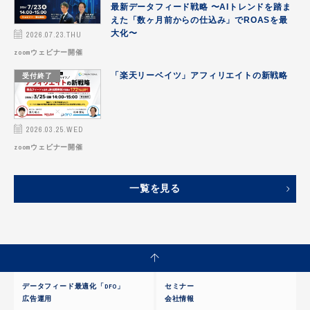
最新データフィード戦略 〜AIトレンドを踏ま
えた「数ヶ月前からの仕込み」でROASを最
データフィード最適化
2026.07.23.THU
大化〜
zoomウェビナー開催
ニフティ温泉で販促
受付終了
「楽天リーベイツ」アフィリエイトの新戦略
パートナー
メルカリAds
2026.03.25.WED
媒体・サービス｜DFO連携可能
zoomウェビナー開催
媒体資料ダウンロード｜DFO連携可能
一覧を見る
旅行業界向けデータフィード
求人業界向けフィード
データフィード最適化「DFO」
セミナー
広告運用
会社情報