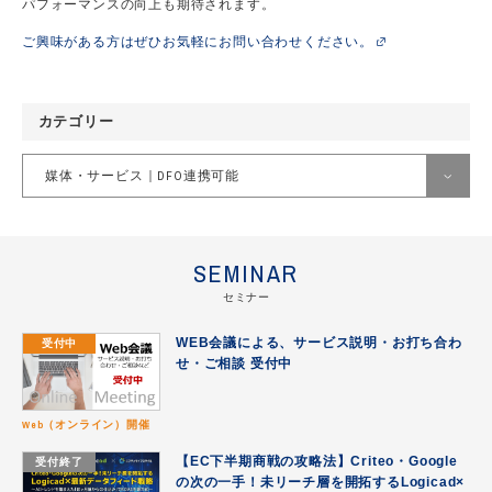
パフォーマンスの向上も期待されます。
ご興味がある方はぜひお気軽にお問い合わせください。
カテゴリー
媒体・サービス｜DFO連携可能
すべて
SEMINAR
Criteo
セミナー
DFO導入事例
受付中
WEB会議による、サービス説明・お打ち合わ
Google広告
せ・ご相談 受付中
Meta（Facebook｜Instagram）
Web（オンライン）開催
お見積り｜成果予測をご提案
受付終了
【EC下半期商戦の攻略法】Criteo・Google
の次の一手！未リーチ層を開拓するLogicad×
その他