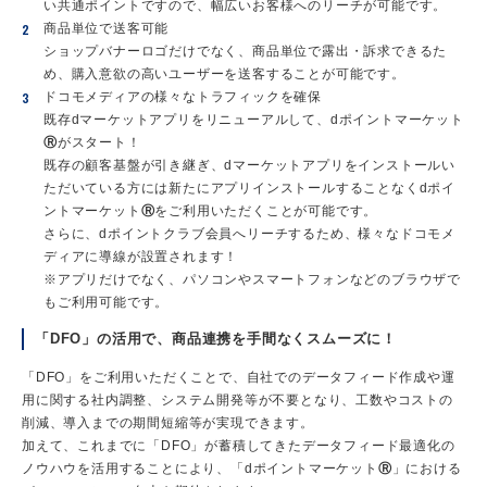
い共通ポイントですので、幅広いお客様へのリーチが可能です。
商品単位で送客可能
ショップバナーロゴだけでなく、商品単位で露出・訴求できるた
め、購入意欲の高いユーザーを送客することが可能です。
ドコモメディアの様々なトラフィックを確保
既存dマーケットアプリをリニューアルして、dポイントマーケット
Ⓡ
がスタート！
既存の顧客基盤が引き継ぎ、dマーケットアプリをインストールい
ただいている方には新たにアプリインストールすることなくdポイ
ントマーケット
Ⓡ
をご利用いただくことが可能です。
さらに、dポイントクラブ会員へリーチするため、様々なドコモメ
ディアに導線が設置されます！
※アプリだけでなく、パソコンやスマートフォンなどのブラウザで
もご利用可能です。
「DFO」の活用で、商品連携を手間なくスムーズに！
「DFO」をご利用いただくことで、自社でのデータフィード作成や運
用に関する社内調整、システム開発等が不要となり、工数やコストの
削減、導入までの期間短縮等が実現できます。
加えて、これまでに「DFO」が蓄積してきたデータフィード最適化の
ノウハウを活用することにより、「dポイントマーケット
Ⓡ
」における