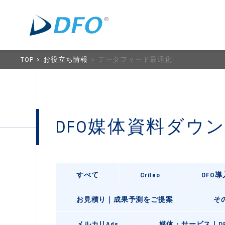
TOP
お役立ち情報
データフィード最適化
DFO媒体資料ダウ
すべて
Criteo
DFO
お見積り｜成果予測をご提案
そ
メルカリAds
媒体・サービス｜D