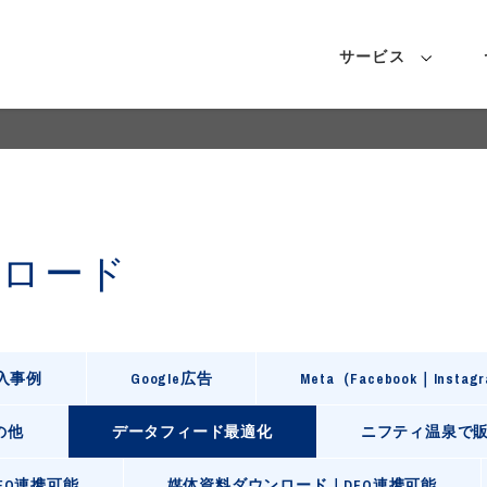
サービス
ンロード
導入事例
Google広告
Meta（Facebook｜Instag
の他
データフィード最適化
ニフティ温泉で
FO連携可能
媒体資料ダウンロード｜DFO連携可能