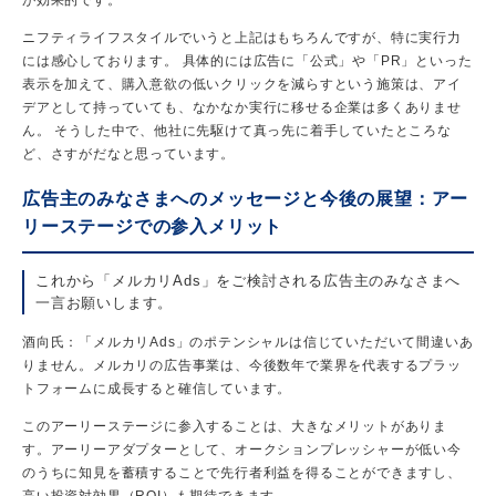
ニフティライフスタイルでいうと上記はもちろんですが、特に実行力
には感心しております。 具体的には広告に「公式」や「PR」といった
表示を加えて、購入意欲の低いクリックを減らすという施策は、アイ
デアとして持っていても、なかなか実行に移せる企業は多くありませ
ん。 そうした中で、他社に先駆けて真っ先に着手していたところな
ど、さすがだなと思っています。
広告主のみなさまへのメッセージと今後の展望：アー
リーステージでの参入メリット
これから「メルカリAds」をご検討される広告主のみなさまへ
一言お願いします。
酒向氏：「メルカリAds」のポテンシャルは信じていただいて間違いあ
りません。メルカリの広告事業は、今後数年で業界を代表するプラッ
トフォームに成長すると確信しています。
このアーリーステージに参入することは、大きなメリットがありま
す。アーリーアダプターとして、オークションプレッシャーが低い今
のうちに知見を蓄積することで先行者利益を得ることができますし、
高い投資対効果（ROI）も期待できます。