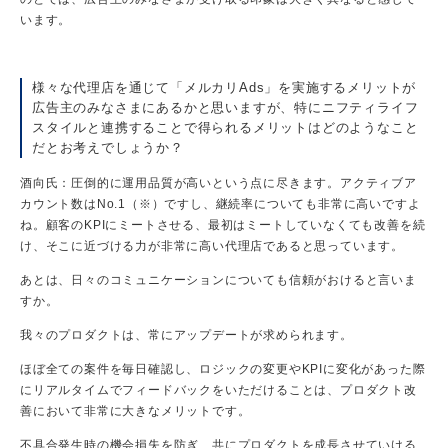
います。
様々な代理店を通じて「メルカリAds」を実施するメリットが
広告主のみなさまにあるかと思いますが、特にニフティライフ
スタイルと連携することで得られるメリットはどのようなこと
だとお考えでしょうか？
酒向氏：圧倒的に運用品質が高いという点に尽きます。アクティブア
カウント数はNo.1（※）ですし、継続率についても非常に高いですよ
ね。顧客のKPIにミートさせる、最初はミートしていなくても改善を続
け、そこに近づける力が非常に高い代理店であると思っています。
あとは、日々のコミュニケーションについても信頼がおけると言いま
すか。
我々のプロダクトは、常にアップデートが求められます。
ほぼ全ての案件を毎日確認し、ロジックの変更やKPIに変化があった際
にリアルタイムでフィードバックをいただけることは、プロダクト改
善において非常に大きなメリットです。
不具合発生時の機会損失を防ぎ、共にプロダクトを成長させていける