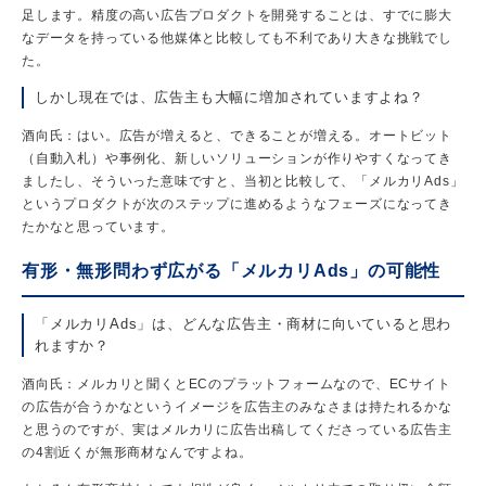
足します。精度の高い広告プロダクトを開発することは、すでに膨大
なデータを持っている他媒体と比較しても不利であり大きな挑戦でし
た。
しかし現在では、広告主も大幅に増加されていますよね？
酒向氏：はい。広告が増えると、できることが増える。オートビット
（自動入札）や事例化、新しいソリューションが作りやすくなってき
ましたし、そういった意味ですと、当初と比較して、「メルカリAds」
というプロダクトが次のステップに進めるようなフェーズになってき
たかなと思っています。
有形・無形問わず広がる「メルカリAds」の可能性
「メルカリAds」は、どんな広告主・商材に向いていると思わ
れますか？
酒向氏：メルカリと聞くとECのプラットフォームなので、ECサイト
の広告が合うかなというイメージを広告主のみなさまは持たれるかな
と思うのですが、実はメルカリに広告出稿してくださっている広告主
の4割近くが無形商材なんですよね。