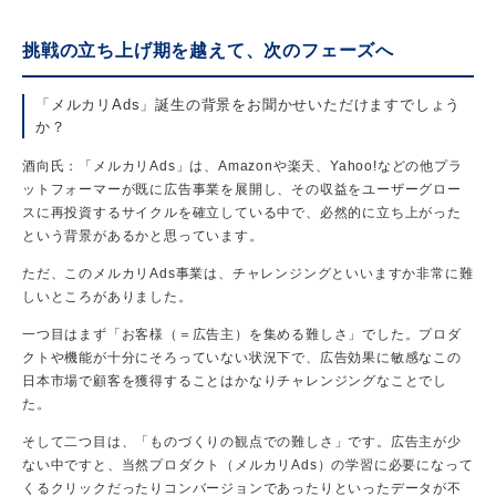
挑戦の立ち上げ期を越えて、次のフェーズへ
「メルカリAds」誕生の背景をお聞かせいただけますでしょう
か？
酒向氏：「メルカリAds」は、Amazonや楽天、Yahoo!などの他プラ
ットフォーマーが既に広告事業を展開し、その収益をユーザーグロー
スに再投資するサイクルを確立している中で、必然的に立ち上がった
という背景があるかと思っています。
ただ、このメルカリAds事業は、チャレンジングといいますか非常に難
しいところがありました。
一つ目はまず「お客様（＝広告主）を集める難しさ」でした。プロダ
クトや機能が十分にそろっていない状況下で、広告効果に敏感なこの
日本市場で顧客を獲得することはかなりチャレンジングなことでし
た。
そして二つ目は、「ものづくりの観点での難しさ」です。広告主が少
ない中ですと、当然プロダクト（メルカリAds）の学習に必要になって
くるクリックだったりコンバージョンであったりといったデータが不