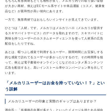
もちろん有形商材もとても相性が良く、メルカリ内での取り扱い金額
が大きい商材、例えばECモール系サイトや単品通販（コスメ、健康食
品など）が親和性が高い傾向にあります。
一方で、無形商材ではおもしろいインサイトが見えてきています。
ひとつは「人材」です。メルカリはメルカリハロ（メルカリが提供す
るスキマバイトサービス）のデータを取れますので、スキマバイトに
興味を持つユーザーのカスタムオーディエンスを使って人材系の広告
配信をしたりですね。
あとは、暇つぶし感覚で利用するユーザー、隙間時間にお宝探しする
的な感覚で訪れてるユーザーが多かったりするので、その時間帯を狙
って、例えば電子書籍やオンラインくじなどのエンタメ系コンテンツ
広告を配信すると、高いインストール率やコンバージョン率を示して
います。
「メルカリユーザーはお金を持っていない！？」とい
う誤解
メルカリユーザーの印象と実態のギャップはありますか？
酒向氏：「低価格志向層が多そう」といったイメージを持たれる傾向