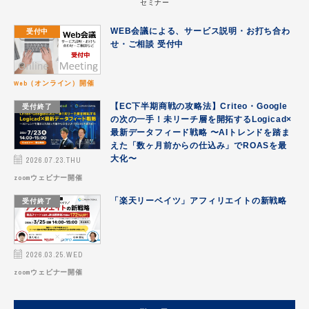
セミナー
DFO導入事例
受付中
WEB会議による、サービス説明・お打ち合わ
Google広告
せ・ご相談 受付中
Meta（Facebook｜Instagram）
Web（オンライン）開催
お見積り｜成果予測をご提案
受付終了
【EC下半期商戦の攻略法】Criteo・Google
の次の一手！未リーチ層を開拓するLogicad×
その他
最新データフィード戦略 〜AIトレンドを踏ま
えた「数ヶ月前からの仕込み」でROASを最
データフィード最適化
2026.07.23.THU
大化〜
zoomウェビナー開催
ニフティ温泉で販促
受付終了
「楽天リーベイツ」アフィリエイトの新戦略
パートナー
メルカリAds
2026.03.25.WED
媒体・サービス｜DFO連携可能
zoomウェビナー開催
媒体資料ダウンロード｜DFO連携可能