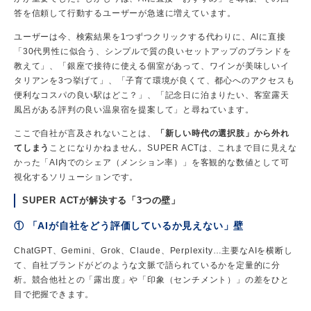
答を信頼して行動するユーザーが急速に増えています。
ユーザーは今、検索結果を1つずつクリックする代わりに、AIに直接
「30代男性に似合う、シンプルで質の良いセットアップのブランドを
教えて」、「銀座で接待に使える個室があって、ワインが美味しいイ
タリアンを3つ挙げて」、「子育て環境が良くて、都心へのアクセスも
便利なコスパの良い駅はどこ？」、「記念日に泊まりたい、客室露天
風呂がある評判の良い温泉宿を提案して」と尋ねています。
ここで自社が言及されないことは、
「新しい時代の選択肢」から外れ
てしまう
ことになりかねません。SUPER ACTは、これまで目に見えな
かった「AI内でのシェア（メンション率）」を客観的な数値として可
視化するソリューションです。
SUPER ACTが解決する「3つの壁」
① 「AIが自社をどう評価しているか見えない」壁
ChatGPT、Gemini、Grok、Claude、Perplexity…主要なAIを横断し
て、自社ブランドがどのような文脈で語られているかを定量的に分
析。競合他社との「露出度」や「印象（センチメント）」の差をひと
目で把握できます。