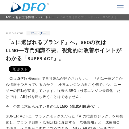
TOP
お役立ち情報
パートナー
「AIに選ばれるブランド」へ。SEOの次はLLMO―専門知識不要、視覚的に改善ポイントがわかる「SUPER ACT」。
2026.04.14.TUE
パートナー
「AIに選ばれるブランド」へ。SEOの次は
LLMO―専門知識不要、視覚的に改善ポイントが
わかる「SUPER ACT」。
「ChatGPTやGeminiで自社製品が紹介されない…」「AIは一体どこか
ら情報をひろっているのか？」 検索エンジンの向こう側で、今、ユー
ザーの行動が変化しています。従来のSEO（検索エンジン最適化）だ
けでは、AI時代を勝ち抜くことはできません。
今、企業に求められているのは
LLMO（生成AI最適化）
。
SUPER ACTは、ブラックボックスだった「AIの推薦ロジック」を可視
化し、ブランド戦略・広報活動に直結する「危機察知」と「成長機会
の発見」へ早期かつ柔軟に対応できるLLMO・AIO対策ツールです。