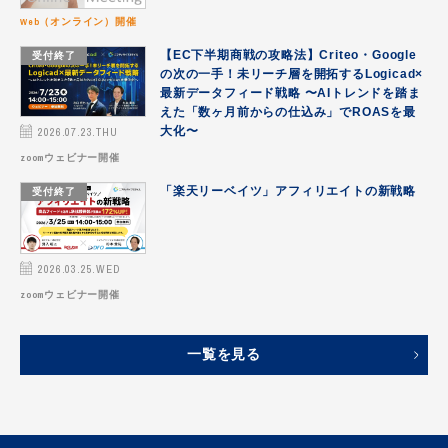
Web（オンライン）開催
お見積り｜成果予測をご提案
受付終了
【EC下半期商戦の攻略法】Criteo・Google
の次の一手！未リーチ層を開拓するLogicad×
その他
最新データフィード戦略 〜AIトレンドを踏ま
えた「数ヶ月前からの仕込み」でROASを最
データフィード最適化
2026.07.23.THU
大化〜
zoomウェビナー開催
ニフティ温泉で販促
受付終了
「楽天リーベイツ」アフィリエイトの新戦略
パートナー
メルカリAds
2026.03.25.WED
媒体・サービス｜DFO連携可能
zoomウェビナー開催
媒体資料ダウンロード｜DFO連携可能
一覧を見る
旅行業界向けデータフィード
求人業界向けフィード