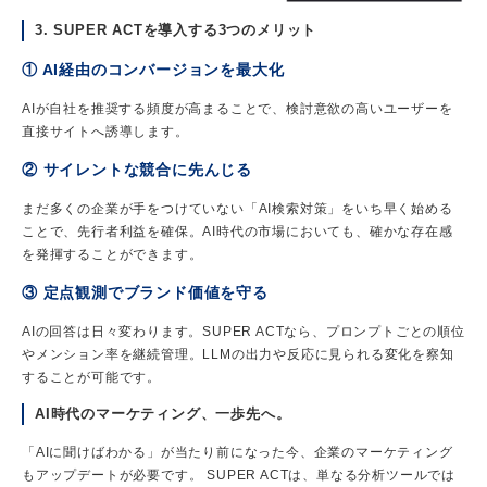
3. SUPER ACTを導入する3つのメリット
① AI経由のコンバージョンを最大化
AIが自社を推奨する頻度が高まることで、検討意欲の高いユーザーを
直接サイトへ誘導します。
② サイレントな競合に先んじる
まだ多くの企業が手をつけていない「AI検索対策」をいち早く始める
ことで、先行者利益を確保。AI時代の市場においても、確かな存在感
を発揮することができます。
③ 定点観測でブランド価値を守る
AIの回答は日々変わります。SUPER ACTなら、プロンプトごとの順位
やメンション率を継続管理。LLMの出力や反応に見られる変化を察知
することが可能です。
AI時代のマーケティング、一歩先へ。
「AIに聞けばわかる」が当たり前になった今、企業のマーケティング
もアップデートが必要です。 SUPER ACTは、単なる分析ツールでは