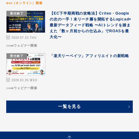
Web（オンライン）開催
お見積り｜成果予測をご提案
受付終了
【EC下半期商戦の攻略法】Criteo・Google
の次の一手！未リーチ層を開拓するLogicad×
その他
最新データフィード戦略 〜AIトレンドを踏ま
えた「数ヶ月前からの仕込み」でROASを最
データフィード最適化
2026.07.23.THU
大化〜
zoomウェビナー開催
ニフティ温泉で販促
受付終了
「楽天リーベイツ」アフィリエイトの新戦略
パートナー
メルカリAds
2026.03.25.WED
媒体・サービス｜DFO連携可能
zoomウェビナー開催
媒体資料ダウンロード｜DFO連携可能
一覧を見る
旅行業界向けデータフィード
求人業界向けフィード