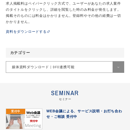
求人掲載料はペイパークリック方式で、ユーザーがあなたの求人案件
のタイトルをクリックし、詳細を閲覧した時のみ料金が発生します。
掲載そのものには料金はかかりません。登録料やその他の経費は一切
かかりません。
資料をダウンロードする
カテゴリー
媒体資料ダウンロード｜DFO連携可能
すべて
SEMINAR
Criteo
セミナー
DFO導入事例
受付中
WEB会議による、サービス説明・お打ち合わ
Google広告
せ・ご相談 受付中
Meta（Facebook｜Instagram）