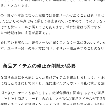
れることとなります。
一部が不承認になった程度では警告メールが届くことはありませんが、Go
を開設したばかりの時期は特に厳しく審査されていますので、そのよう
も警告メールが届くこともあります。常に注意は必要ですが、Google M
かりの時期は特に注意が必要です。
ている場合は、警告メールが届くことなく一気にGoogle Merchan
ます。ユーザー第一の考え方に則り、ポリシー違反をすることのない
、商品アイテムの修正か削除が必要
能な限り迅速に不承認となった商品アイテムを修正しましょう。不承
ドに残したままにしておくと、先に述べたアカウント停止に繋がる危
解消できないケースも存在します。絶滅危惧種に関連するような商品
ど、そもそも商品フィードに含めることがNGな商品アイテムが不承
を解消することが不可能となりますので、該当の商品アイテムを削除