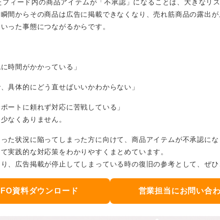
ドしたフィード内の商品アイテムが「不承認」になることは、大きなリ
た瞬間からその商品は広告に掲載できなくなり、売れ筋商品の露出が
といった事態につながるからです。
認に時間がかかっている」
で、具体的にどう直せばいいかわからない」
サポートに頼れず対応に苦戦している」
も少なくありません。
困った状況に陥ってしまった方に向けて、商品アイテムが不承認にな
して実践的な対応策をわかりやすくまとめています。
なり、広告掲載が停止してしまっている時の復旧の参考として、ぜひ
DFO資料ダウンロード
営業担当にお問い合