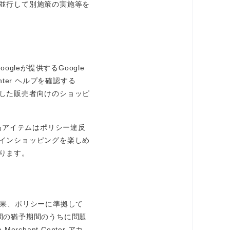
並行して別施策の実施等を
leが提供するGoogle
nter ヘルプを確認する
した販売者向けのショッピ
品アイテムはポリシー違反
インショッピングを楽しめ
ります。
結果、ポリシーに準拠して
間の猶予期間のうちに問題
hant Center アカ