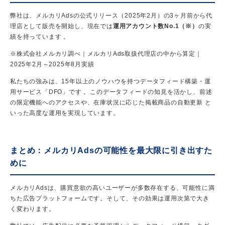
弊社は、メルカリAdsの公式リリース（2025年2月）の3ヶ月前から代
理店として販売を開始し、現在では
運用アカウント数No.1（※）
の実
績を持っています 。
※株式会社メルカリ調べ｜メルカリAds取扱代理店の中から算定｜
2025年2月～2025年8月実績
私たちの強みは、15年以上のノウハウを持つデータフィード構築・運
用サービス「DFO」です 。このデータフィードの知見を活かし、前述
の限定機能へのアクセスや、在庫状況に応じた掲載商品の自動更新 と
いった高度な運用を実現しています。
まとめ：メルカリAdsの可能性を最大限に引き出すた
めに
メルカリAdsは、購買意欲の高いユーザーが多数存在する、可能性に満
ちた広告プラットフォームです。そして、その効果は運用次第で大き
く変わります。