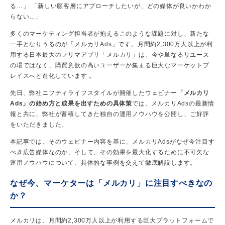
る…」 「新しい顧客層にアプローチしたいが、どの媒体が良いかわか
らない…」
多くのマーケティング担当者が抱えるこのような課題に対し、新たな
一手となりうるのが「メルカリAds」です。月間約2,300万人以上が利
用する日本最大のフリマアプリ「メルカリ」は、今や単なるリユース
の場ではなく、購買意欲の高いユーザーが集まる巨大なマーケットプ
レイスへと進化しています 。
先日、弊社ニフティライフスタイルが開催したウェビナー
「メルカリ
Ads」の始め方と成果を出すための具体策
では、メルカリAdsの最新情
報と共に、弊社が蓄積してきた独自の運用ノウハウを公開し、ご好評
をいただきました。
本記事では、そのウェビナー内容を基に、メルカリAdsがなぜ今注目す
べき広告媒体なのか、そして、その効果を最大化するために不可欠な
運用ノウハウについて、具体的な事例を交えて徹底解説します。
なぜ今、マーケターは「メルカリ」に注目すべきなの
か？
メルカリは、月間約2,300万人以上が利用する巨大プラットフォームで