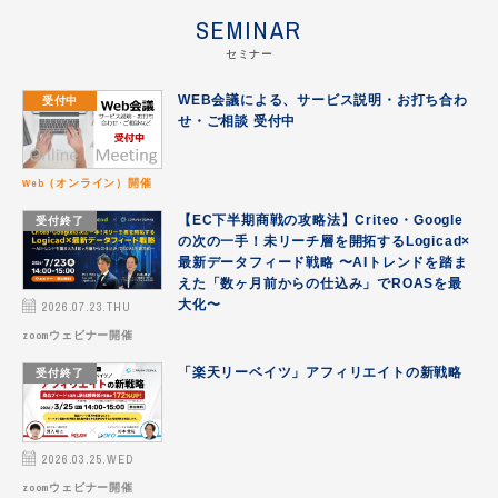
SEMINAR
Criteo
セミナー
DFO導入事例
受付中
WEB会議による、サービス説明・お打ち合わ
Google広告
せ・ご相談 受付中
Meta（Facebook｜Instagram）
Web（オンライン）開催
お見積り｜成果予測をご提案
受付終了
【EC下半期商戦の攻略法】Criteo・Google
の次の一手！未リーチ層を開拓するLogicad×
その他
最新データフィード戦略 〜AIトレンドを踏ま
えた「数ヶ月前からの仕込み」でROASを最
データフィード最適化
2026.07.23.THU
大化〜
zoomウェビナー開催
ニフティ温泉で販促
受付終了
「楽天リーベイツ」アフィリエイトの新戦略
パートナー
メルカリAds
2026.03.25.WED
媒体・サービス｜DFO連携可能
zoomウェビナー開催