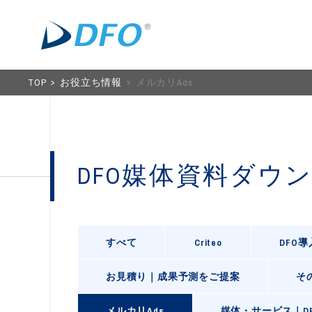
TOP
お役立ち情報
メルカリAds
DFO媒体資料ダウ
すべて
Criteo
DFO
お見積り｜成果予測をご提案
そ
メルカリAds
媒体・サービス｜D