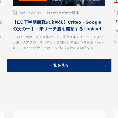
2026.07.23.THU
zoomウェビナー開催
わ
【EC下半期商戦の攻略法】Criteo・Google
の次の一手！未リーチ層を開拓するLogicad...
多
ウ
談
CriteoやGoogleに次ぐ媒体として、既存媒体ではリーチできな
リ
い層へのアプローチ（未リーチ開拓）で注目を集める「Logic
ad」。 本ウェビナーでは、SMN株式会社の岩口氏をお...
一覧を見る