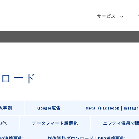
サービス
ンロード
導入事例
Google広告
Meta（Facebook｜Instag
の他
データフィード最適化
ニフティ温泉で
FO連携可能
媒体資料ダウンロード｜DFO連携可能