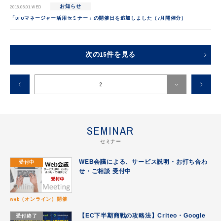
2016.06.01.WED
お知らせ
「DFOマネージャー活用セミナー」の開催日を追加しました（7月開催分）
次の15件を見る
2
1
2
SEMINAR
セミナー
3
受付中
WEB会議による、サービス説明・お打ち合わ
4
せ・ご相談 受付中
Web（オンライン）開催
受付終了
【EC下半期商戦の攻略法】Criteo・Google