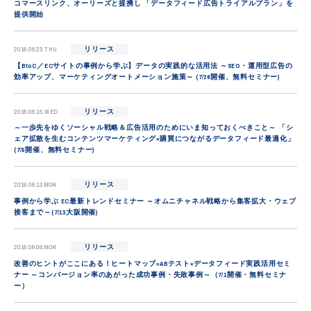
コマースリンク、オーリーズと提携し 「データフィード広告トライアルプラン」を
提供開始
2016.06.23.THU
リリース
【BtoC／ECサイトの事例から学ぶ】データの実践的な活用法 ～SEO・運用型広告の
効率アップ、マーケティングオートメーション施策～ (7/26開催、無料セミナー)
2016.06.15.WED
リリース
～一歩先をゆくソーシャル戦略＆広告活用のためにいま知っておくべきこと～ 「シ
ェア拡散を生むコンテンツマーケティング×購買につながるデータフィード最適化」
(7/5開催、無料セミナー)
2016.06.13.MON
リリース
事例から学ぶ EC最新トレンドセミナー ～オムニチャネル戦略から集客拡大・ウェブ
接客まで～(7/13大阪開催)
2016.06.06.MON
リリース
改善のヒントがここにある！ヒートマップ×ABテスト×データフィード実践活用セミ
ナー ～コンバージョン率のあがった成功事例・失敗事例～（7/1開催・無料セミナ
ー）