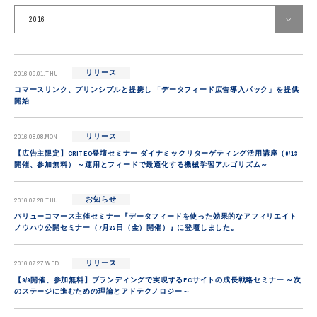
お知らせ
2016
メディア掲載
すべて
リリース
2016.09.01.THU
リリース
2018
コマースリンク、プリンシプルと提携し 「データフィード広告導入パック」を提供
開始
2017
2016
2016.08.08.MON
リリース
【広告主限定】CRITEO登壇セミナー ダイナミックリターゲティング活用講座（9/13
2015
開催、参加無料） ～運用とフィードで最適化する機械学習アルゴリズム～
2014
2016.07.28.THU
お知らせ
バリューコマース主催セミナー『データフィードを使った効果的なアフィリエイト
2013
ノウハウ公開セミナー（7月22日（金）開催）』に登壇しました。
2012
2016.07.27.WED
リリース
2011
【9/9開催、参加無料】ブランディングで実現するECサイトの成長戦略セミナー ～次
のステージに進むための理論とアドテクノロジー～
2010