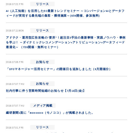
2016.07.22.FRI
リリース
2009
AI（人工知能）を活用したEC最新トレンドセミナー ～コンバージョンAIとデータフ
ィードが実現する最先端の集客・獲得施策～(8/30開催、参加無料)
2007
2016.07.11.MON
リリース
2006
アドテク・運用型広告攻略の“要所”！超注目3手法の最新事情・実践ノウハウ・事例
を学ぶ！ ～ダイナミックレコメンデーション×アトリビューション×データフィード
2003
最適化～ （7/28開催・無料セミナー）
2016.07.08.FRI
お知らせ
「DFOマネージャー活用セミナー」の開催日を追加しました（8月開催分）
2016.07.07.THU
お知らせ
社内行事に伴う営業時間短縮のお知らせ【7月15日(金)】
2016.07.07.THU
メディア掲載
繊研新聞1面に「monococo（モノココ）」が掲載されました。
2016.07.01.FRI
リリース