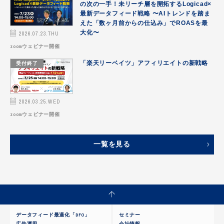
の次の一手！未リーチ層を開拓するLogicad×
最新データフィード戦略 〜AIトレンドを踏ま
えた「数ヶ月前からの仕込み」でROASを最
2026.07.23.THU
大化〜
zoomウェビナー開催
受付終了
「楽天リーベイツ」アフィリエイトの新戦略
2026.03.25.WED
zoomウェビナー開催
一覧を見る
データフィード最適化「DFO」
セミナー
広告運用
会社情報